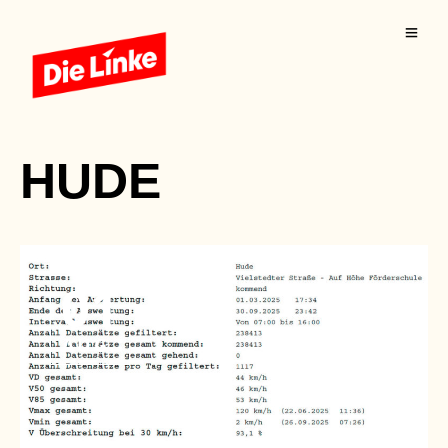
HUDE
01
AUG.