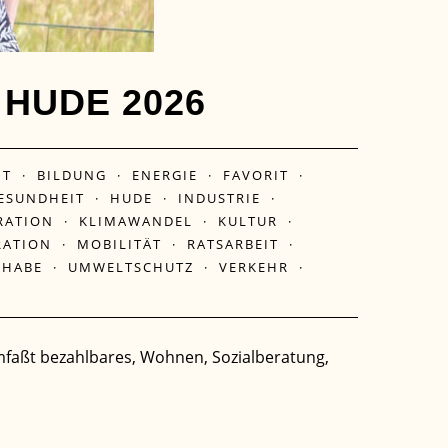
HUDE 2026
IT
·
BILDUNG
·
ENERGIE
·
FAVORIT
·
ESUNDHEIT
·
HUDE
·
INDUSTRIE
·
RATION
·
KLIMAWANDEL
·
KULTUR
·
RATION
·
MOBILITÄT
·
RATSARBEIT
·
LHABE
·
UMWELTSCHUTZ
·
VERKEHR
·
faßt bezahlbares, Wohnen, Sozialberatung,