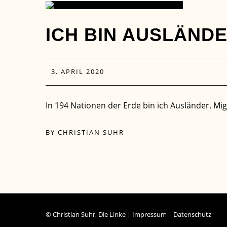
03
ICH BIN AUSLÄND
APR.
3. APRIL 2020
In 194 Nationen der Erde bin ich Ausländer. Mi
BY
CHRISTIAN SUHR
© Christian Suhr, Die Linke |
Impressum
|
Datenschutz