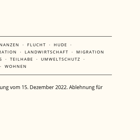
INANZEN
·
FLUCHT
·
HUDE
·
RATION
·
LANDWIRTSCHAFT
·
MIGRATION
S
·
TEILHABE
·
UMWELTSCHUTZ
·
·
WOHNEN
tzung vom 15. Dezember 2022. Ablehnung für