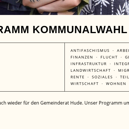
RAMM KOMMUNALWAHL 
ANTIFASCHISMUS
·
ARBE
FINANZEN
·
FLUCHT
·
G
INFRASTRUKTUR
·
INTEG
LANDWIRTSCHAFT
·
MIG
RENTE
·
SOZIALES
·
TEI
WIRTSCHAFT
·
WOHNEN
auch wieder für den Gemeinderat Hude. Unser Programm um