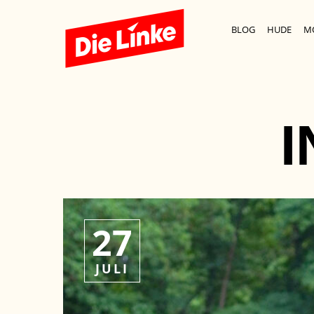
BLOG
HUDE
M
27
JULI