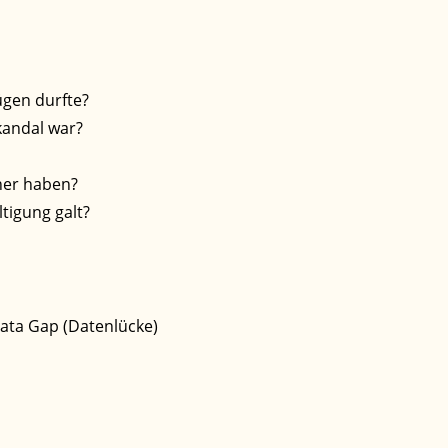
ügen durfte?
kandal war?
ner haben?
tigung galt?
Data Gap (Datenlücke)