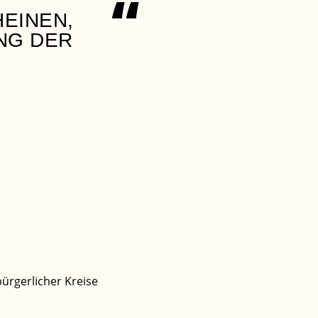
“
EINEN,
NG DER
bürgerlicher Kreise