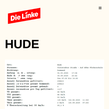
HUDE
01
AUG.