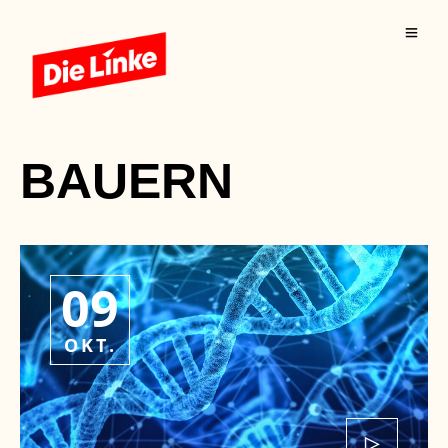
BAUERN
09
OKT.