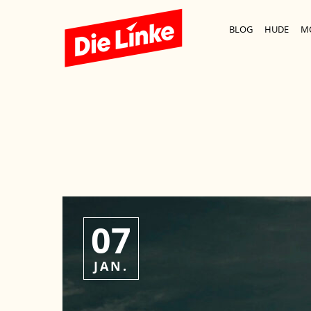
BLOG
HUDE
M
07
JAN.