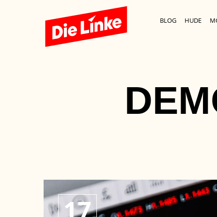
BLOG
HUDE
M
DEM
17