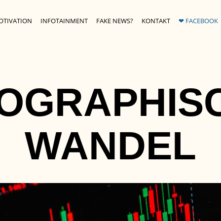
OTIVATION
INFOTAINMENT
FAKE NEWS?
KONTAKT
❤ FACEBOOK
OGRAPHIS
WANDEL