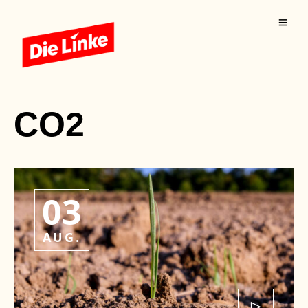
CO2
03
AUG.