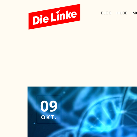
BLOG
HUDE
M
09
OKT.