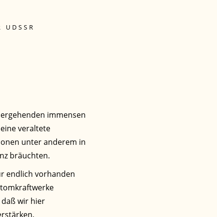
R UDSSR
einhergehenden immensen
eine veraltete
itionen unter anderem in
nz bräuchten.
ur endlich vorhanden
 Atomkraftwerke
 daß wir hier
erstärken.