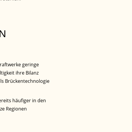
AN
raftwerke geringe
gkeit ihre Bilanz
als Brückentechnologie
eits häufiger in den
nze Regionen